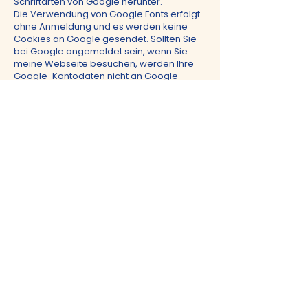
Schriftarten von Google herunter.
Die Verwendung von Google Fonts erfolgt
ohne Anmeldung und es werden keine
Cookies an Google gesendet. Sollten Sie
bei Google angemeldet sein, wenn Sie
meine Webseite besuchen, werden Ihre
Google-Kontodaten nicht an Google
übermittelt. Google erfasst lediglich die
Nutzung der entsprechenden Fonts und
speichert diese Daten sicher.
Details dazu finden Sie unter
https://developers.google.com/fonts/faq
Bitte beachten Sie auch die Google-
Datenschutzerklärung unter
https://www.google.com/intl/de/policies/
privacy/, wo Sie weitere Informationen zu
den verarbeiteten Daten finden.
Die Datenverarbeitung erfolgt auf
Grundlage von Art 6 Abs 1 lit f (berechtigte
Interessen) der DSGVO. Das berechtigte
Interesse im Sinne der DSGVO ist die
ansprechende Gestaltung der Webseite.
Ihre Rechte
Ihnen stehen grundsätzlich die Rechte auf