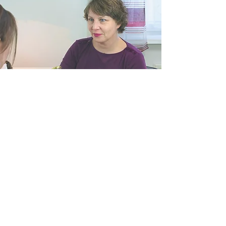
Restart Your Body ist eine einfache
und wirksame Methode. Sie erfordert
keine Einnahme von Medikamenten.
Dabei unterstützt Restart Your Body
bei vielen Beschwerden und kann bei
Kindern, Erwachsenen sowie Haustieren